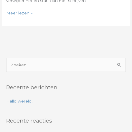
verwijder het en start dan met schrijven!
Meer lezen »
Z
o
e
Recente berichten
k
e
Hallo wereld!
n
n
Recente reacties
a
a