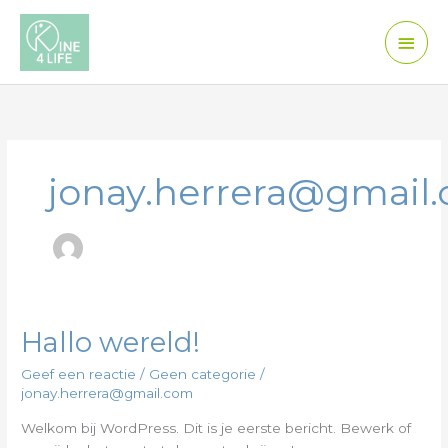
Spring
Hoo
naar
de
inhoud
jonay.herrera@gmail
Hallo wereld!
Hallo
wereld!
Geef een reactie
/
Geen categorie
/
jonay.herrera@gmail.com
Welkom bij WordPress. Dit is je eerste bericht. Bewerk of