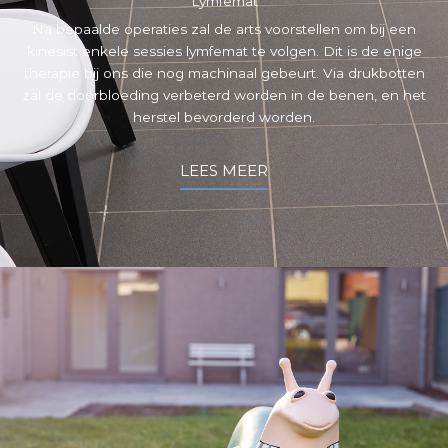
Lymfemat
Na bepaalde operaties zal de arts voorstellen om bij een
kinesist enkele sessies lymfemat te volgen. Dit is de enige
therapie bij ons die nog machinaal gebeurt. Via drukbotten
zal de doorbloeding verbeterd worden in de benen, en het
herstel bevorderd worden.
LEES MEER