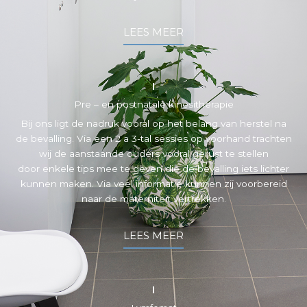
LEES MEER
Pre – en postnatale kinesitherapie
Bij ons ligt de nadruk vooral op het belang van herstel na
de bevalling. Via een 2 a 3-tal sessies op voorhand trachten
wij de aanstaande ouders vooral gerust te stellen
door enkele tips mee te geven die de bevalling iets lichter
kunnen maken. Via veel informatie kunnen zij voorbereid
naar de materniteit vertrekken.
LEES MEER