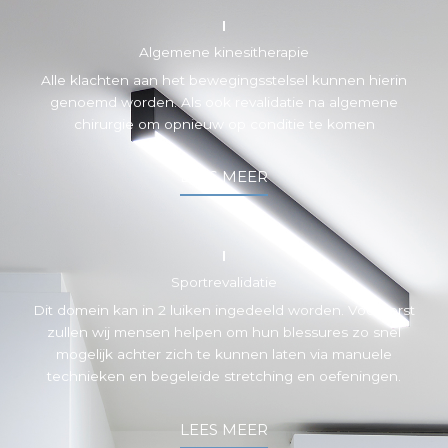
Algemene kinesitherapie
Alle klachten aan het bewegingsstelsel kunnen hierin
genoemd worden. Als ook revalidatie na algemene
chirurgie om opnieuw op conditie te komen
LEES MEER
Sportrevalidatie
Dit domein kan in 2 luiken ingedeeld worden. Vooreerst
zullen wij mensen helpen om hun blessures zo snel
mogelijk achter zich te kunnen laten via manuele
technieken en begeleide stretching en oefeningen.
LEES MEER